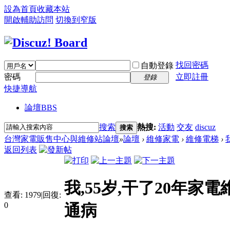
設為首頁
收藏本站
開啟輔助訪問
切換到窄版
找回密碼
自動登錄
密碼
立即註冊
登錄
快捷導航
論壇
BBS
搜索
熱搜:
活動
交友
discuz
搜索
台灣家電販售中心與維修站論壇
»
論壇
›
維修家電
›
維修電梯
›
返回列表
我,55岁,干了20年
查看:
1979
|
回復:
0
通病