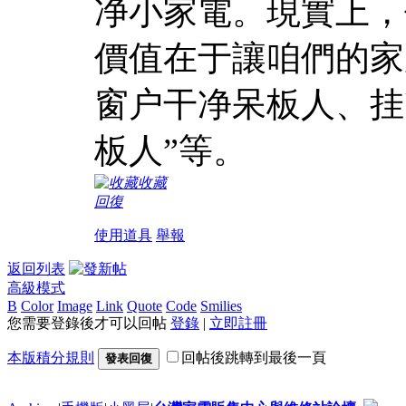
净小家電。現實上，
價值在于讓咱們的家
窗户干净呆板人、挂
板人”等。
收藏
回復
使用道具
舉報
返回列表
高級模式
B
Color
Image
Link
Quote
Code
Smilies
您需要登錄後才可以回帖
登錄
|
立即註冊
本版積分規則
回帖後跳轉到最後一頁
發表回復