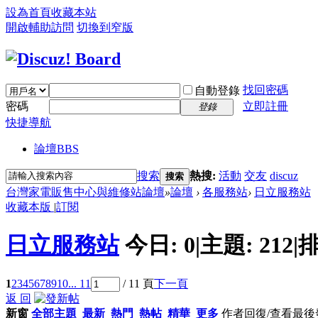
設為首頁
收藏本站
開啟輔助訪問
切換到窄版
找回密碼
自動登錄
密碼
立即註冊
登錄
快捷導航
論壇
BBS
搜索
熱搜:
活動
交友
discuz
搜索
台灣家電販售中心與維修站論壇
»
論壇
›
各服務站
›
日立服務站
收藏本版
|
訂閱
日立服務站
今日:
0
|
主題:
212
|
排
1
2
3
4
5
6
7
8
9
10
... 11
/ 11 頁
下一頁
返 回
新窗
全部主題
最新
熱門
熱帖
精華
更多
作者
回復/查看
最後