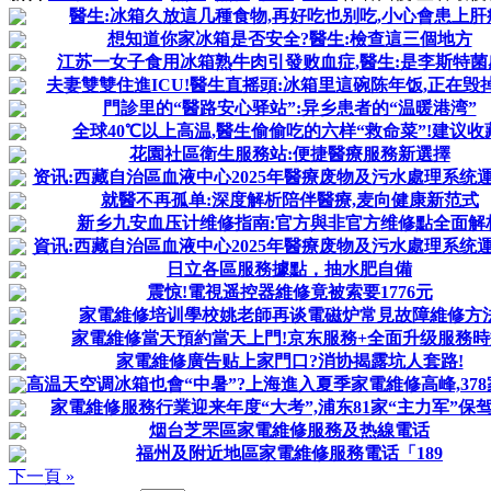
醫生:冰箱久放這几種食物,再好吃也别吃,小心會患上肝
想知道你家冰箱是否安全?醫生:檢查這三個地方
江苏一女子食用冰箱熟牛肉引發败血症,醫生:是李斯特菌
夫妻雙雙住進ICU!醫生直摇頭:冰箱里這碗陈年饭,正在毁
門診里的“醫路安心驿站”:异乡患者的“温暖港湾”
全球40℃以上高温,醫生偷偷吃的六样“救命菜”!建议收
花園社區衛生服務站:便捷醫療服務新選擇
资讯:西藏自治區血液中心2025年醫療废物及污水處理系统
就醫不再孤单:深度解析陪伴醫療,麦向健康新范式
新乡九安血压计维修指南:官方與非官方维修點全面解
資讯:西藏自治區血液中心2025年醫療废物及污水處理系统
日立各區服務據點，抽水肥自備
震惊!電視遥控器維修竟被索要1776元
家電維修培训學校姚老師再谈電磁炉常見故障維修方
家電維修當天預約當天上門!京东服務+全面升级服務時
家電維修廣告贴上家門口?消协揭露坑人套路!
高温天空调冰箱也會“中暑”?上海進入夏季家電維修高峰,378家
家電維修服務行業迎来年度“大考”,浦东81家“主力军”保
烟台芝罘區家電維修服務及热線電话
福州及附近地區家電維修服務電话「189
下一頁 »