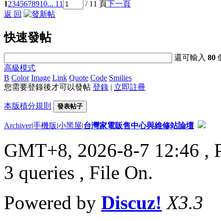
1
2
3
4
5
6
7
8
9
10
... 11
/ 11 頁
下一頁
返 回
快速發帖
還可輸入
80
高級模式
B
Color
Image
Link
Quote
Code
Smilies
您需要登錄後才可以發帖
登錄
|
立即註冊
本版積分規則
發表帖子
Archiver
|
手機版
|
小黑屋
|
台灣家電販售中心與維修站論壇
GMT+8, 2026-8-7 12:46
, 
3 queries , File On.
Powered by
Discuz!
X3.3