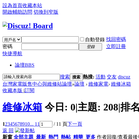
設為首頁
收藏本站
開啟輔助訪問
切換到窄版
找回密碼
自動登錄
密碼
立即註冊
登錄
快捷導航
論壇
BBS
搜索
熱搜:
活動
交友
discuz
搜索
台灣家電販售中心與維修站論壇
»
論壇
›
維修家電
›
維修冰箱
收藏本版
|
訂閱
維修冰箱
今日:
0
|
主題:
208
|
排名
1
2
3
4
5
6
7
8
9
10
... 11
/ 11 頁
下一頁
返 回
新窗
全部主題
最新
熱門
熱帖
精華
更多
作者
回復/查看
最後