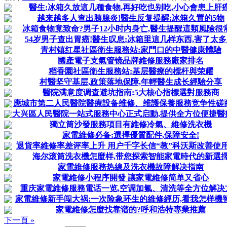
醫生:冰箱久放這几種食物,再好吃也别吃,小心會患上肝癌
越来越多人查出胰腺炎!醫生反复提醒:冰箱久置的5物
冰箱食物竟致命?男子12小时内身亡,醫生提醒這類風險很
54岁男子查出胃癌!醫生叹息:冰箱里這几样东西,害了太多
青村镇红星社區衛生服務站:家門口的中醫健康體驗
國產電子支氣管镜品牌維修服務廠家排名
稻香園社區衛生服務站:基层醫療的標杆與荣耀
村醫坚守基层,政策落地保障,年輕醫生成长經驗分享
醫院满意度调查避坑指南:5大核心指標選對服務商
應城市第二人民醫院醫療設备维修、维護保養服務竞争性磋
大兴區人民醫院一站式服務中心正式启動,提供全方位便捷醫
獨立筒沙發服務項目有維修冷氣、維修洗衣機
家電維修必备:選擇優質配件,保障安全!
退貨率維修率差评率上升 用户千字长信“教”科沃斯改善使
海尔滚筒洗衣機怎麼样,带您探索智能家電時代的新選
家電維修服務热線及洗衣機故障解决指南
家電維修小程序開發 讓家電維修简单又省心
重庆家電維修服務電话一览,空调加氟、清洗等全方位解决
家電維修新手闯大祸:一次险象环生的維修經历,看我怎样機
家電維修怎麼找靠谱的?呼和浩特專業推薦
下一頁 »