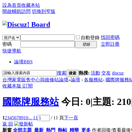
設為首頁
收藏本站
開啟輔助訪問
切換到窄版
找回密碼
自動登錄
密碼
立即註冊
登錄
快捷導航
論壇
BBS
搜索
熱搜:
活動
交友
discuz
搜索
台灣家電販售中心與維修站論壇
»
論壇
›
各服務站
›
國際牌服務
收藏本版
|
訂閱
國際牌服務站
今日:
0
|
主題:
210
1
2
3
4
5
6
7
8
9
10
... 11
/ 11 頁
下一頁
返 回
新窗
全部主題
最新
熱門
熱帖
精華
更多
作者
回復/查看
最後