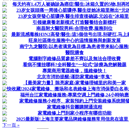
每天约有1.4万人被确診為癌症!醫生:冰箱久置的5物,别再吃
23岁女孩頭痛一周後心脏骤停,醫生從她冰箱里揪出“元凶
23岁女孩突發心脏骤停,醫生排查後确認,元凶在“冰箱里
引领健康養老新模式 打造醫養结合新標杆
南昌附大醫院男科:合理收费,服務到位
最新流感毒株H3N2高發!醫生:這5個信号出現,别硬扛,马上
旺泉社區衛生服務中心的温情服務與創新发展
南宁九龙醫院:以患者满意為目標,為患者带来贴心服務
醫院膳食
電腦割字維修品質參差不齊以及無法合理收費
看病不懂挂哪科?全科醫生“一站式”診療為您解難题
專業商用電器維修，搵維修快！
北京市消协提醒:谨防家電維修“李鬼”
【最美家力量】陈亮家庭:家電修理铺里的和美一家
快收藏!2024家電維修、搬场和名表維修上海市消保委白名
福州台江家電維修服務:專業空调上門維修,24小時响應
家電維修服務小程序、家装預約上門安装維修系统開
家電維修抖音團購開通流程
家電維修上門到家小程序有哪些功能
2025最新版!上海主要家電品牌維修服務常用信息在這里
下一頁 »